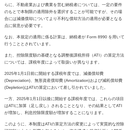
らに、不動産業および農業を営む納税者については、一定の要件
のもとで本制限の適用除外を選択することが可能ですが、その場
合には減価償却についてより不利な償却方法の適用が必要となる
点に留意が必要です。
なお、本規定の適用に係る計算は、納税者が Form 8990 を用いて
行うこととされています。
また、控除限度額の基礎となる調整後課税所得（ATI）の算定方法
については、課税年度によって取扱いが異なります。
2025年1月1日前に開始する課税年度では、減価償却費
(Depreciation)、無形資産償却費 (Amortization)および減耗償却費
(Depletion)はATIの算定において差し引かれていました。
一方、2025年1月1日以後に開始する課税年度では、これらの項目
はATIに加算（足し戻し）されることとなり、その結果としてATI
が増加し、利息控除限度額が増加することになります。
このように、本制度はATIの算定方法の変更によって実質的な控除