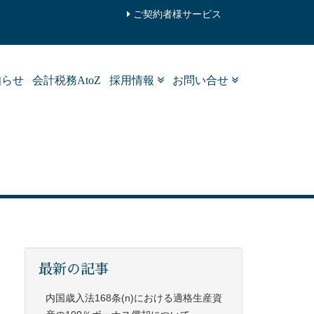
ご契約者様サービス
知らせ
会計税務AtoZ
採用情報
お問い合せ
最新の記事
内国歳入法168条(n)における適格生産資