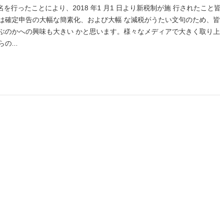
名を⾏ったことにより、2018 年1 ⽉1 ⽇より新税制が施 ⾏されたこと
は確定申告の⼤幅な簡素化、および⼤幅 な減税がうたい⽂句のため、皆
ぶのかへの興味も⼤きい かと思います。様々なメディアで⼤きく取り上
...