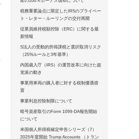
産の100％ボーナス償却について
皆
税務重要論点に限定したIRSのプライベー
ト・レター・ルーリングの交付再開
従業員維持税額控除（ERC）に関する最
新情報
S法人の受動的所得課税と選択取消リスク
（25%ルールと3年基準）
内国歳入庁（IRS）の運営改革に向けた超
党派の動き
事業用車両の購入者に対する税制優遇措
置
事業利息控除制限について
暗号資産取引のForm 1099-DA報告開始
について
米国個人所得税確定申告シリーズ（7）
2025年度開始 Trump Accounts （トラン