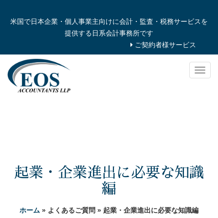
米国で日本企業・個人事業主向けに会計・監査・税務サービスを
提供する日系会計事務所です
ご契約者様サービス
Togg
navig
起業・企業進出に必要な知識
編
ホーム
» よくあるご質問 » 起業・企業進出に必要な知識編