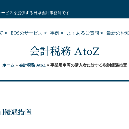
サービスを提供する日系会計事務所です
いて
EOSのサービス
事例
よくあるご質問
最新のお
会計税務 AtoZ
ホーム
»
会計税務 AtoZ
» 事業用車両の購入者に対する税制優遇措置
制優遇措置