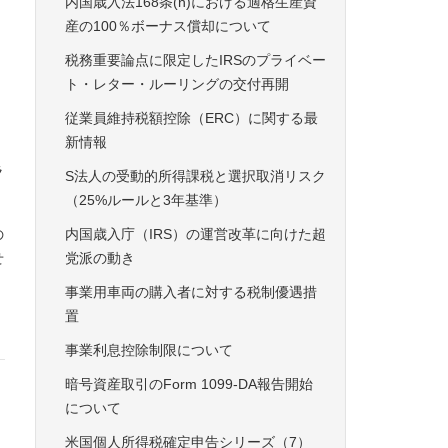
内国歳入法168条(n)における適格生産資
産の100％ボーナス償却について
税務重要論点に限定したIRSのプライベー
ト・レター・ルーリングの交付再開
従業員維持税額控除（ERC）に関する最
新情報
ラ
S法人の受動的所得課税と選択取消リスク
（25%ルールと3年基準）
の
内国歳入庁（IRS）の運営改革に向けた超
せ
党派の動き
事業用車両の購入者に対する税制優遇措
置
事業利息控除制限について
暗号資産取引のForm 1099-DA報告開始
について
米国個人所得税確定申告シリーズ（7）