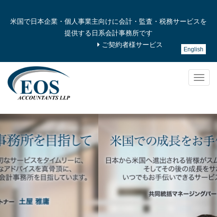
米国で日本企業・個人事業主向けに会計・監査・税務サービスを
提供する日系会計事務所です
ご契約者様サービス
English
Togg
navig
Previous